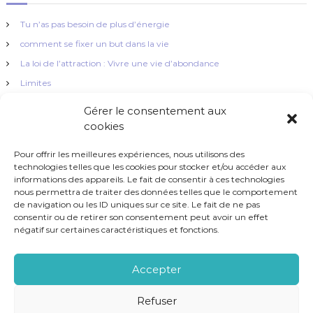
v
i
Tu n’as pas besoin de plus d’énergie
comment se fixer un but dans la vie
g
La loi de l’attraction : Vivre une vie d’abondance
Limites
a
La simplicité !
Gérer le consentement aux
t
cookies
i
Pour offrir les meilleures expériences, nous utilisons des
technologies telles que les cookies pour stocker et/ou accéder aux
informations des appareils. Le fait de consentir à ces technologies
o
nous permettra de traiter des données telles que le comportement
Brio Coaching - Tous droits réservés 2023
de navigation ou les ID uniques sur ce site. Le fait de ne pas
n
consentir ou de retirer son consentement peut avoir un effet
négatif sur certaines caractéristiques et fonctions.
d
Accepter
e
Refuser