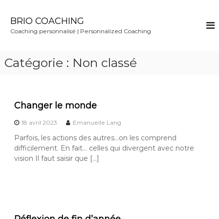
S
k
BRIO COACHING
i
Coaching personnalisé | Personnalized Coaching
p
t
o
Catégorie :
Non classé
c
o
n
t
Changer le monde
e
n
18 avril 2023
Emanuelle Lang
t
Parfois, les actions des autres…on les comprend
difficilement. En fait… celles qui divergent avec notre
vision Il faut saisir que […]