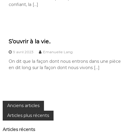
confiant, la […]
S’ouvrir à la vie..
9 avril 2023
Emanuelle Lang
On dit que la façon dont nous entrons dans une pièce
en dit long sur la façon dont nous vivons […]
N
Anciens articles
Articles plus récents
a
Articles récents