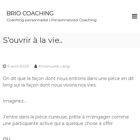
S
k
BRIO COACHING
i
Coaching personnalisé | Personnalized Coaching
p
t
o
S’ouvrir à la vie..
c
o
n
t
9 avril 2023
Emanuelle Lang
e
n
On dit que la façon dont nous entrons dans une pièce en dit
t
long sur la façon dont nous vivons nos vies.
Imaginez…
J’entre dans la pièce curieuse, prête à m’engager comme
une participante active qui a quelque chose à offrir
OU