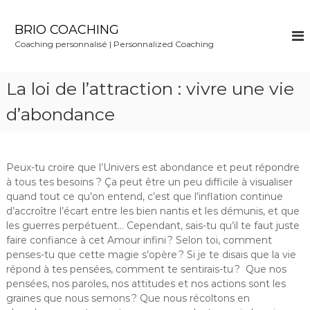
S
k
BRIO COACHING
i
Coaching personnalisé | Personnalized Coaching
p
t
o
La loi de l’attraction : vivre une vie
c
o
d’abondance
n
t
e
n
Peux-tu croire que l’Univers est abondance et peut répondre
t
à tous tes besoins ? Ça peut être un peu difficile à visualiser
quand tout ce qu’on entend, c’est que l’inflation continue
d’accroître l’écart entre les bien nantis et les démunis, et que
les guerres perpétuent… Cependant, sais-tu qu’il te faut juste
faire confiance à cet Amour infini ? Selon toi, comment
penses-tu que cette magie s’opère ? Si je te disais que la vie
répond à tes pensées, comment te sentirais-tu ? Que nos
pensées, nos paroles, nos attitudes et nos actions sont les
graines que nous semons ? Que nous récoltons en