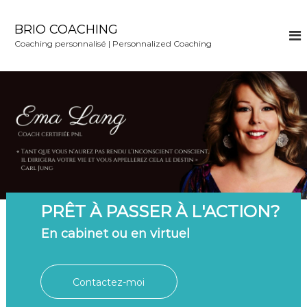
S
k
BRIO COACHING
i
Coaching personnalisé | Personnalized Coaching
p
t
o
c
o
n
t
e
n
t
PRÊT À PASSER À L'ACTION?
En cabinet ou en virtuel
Contactez-moi