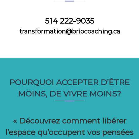
514 222-9035
transformation@briocoaching.ca
POURQUOI ACCEPTER D’ÊTRE
MOINS, DE VIVRE MOINS?
« Découvrez comment libérer
l’espace qu’occupent vos pensées