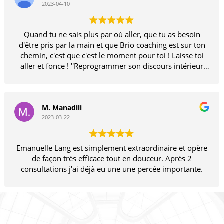
2023-04-10
Quand tu ne sais plus par où aller, que tu as besoin
d'être pris par la main et que Brio coaching est sur ton
chemin, c'est que c'est le moment pour toi ! Laisse toi
aller et fonce ! ''Reprogrammer son discours intérieur
pour devenir complet, assumé et audacieux!'' est la
promesse de Brio Coaching et elle est tenue... je dirais
même qu'elle est rencontrée à 2000% ! Après de sacrés
hauts et bas mon mental prenait toute la place et je ne
M. Manadili
comprenais plus si c'était encore moi qui faisait des
2023-03-22
choix ou cette petite voix infernale. Je me sentais de plus
en plus fragile et le découragement que j'avais dépassé
Emanuelle Lang est simplement extraordinaire et opère
de nombreuses fois pointait son nez encore et encore ...
de façon très efficace tout en douceur. Après 2
Rencontrer Ema a été un tournant ♥ Celui dans lequel
consultations j'ai déjà eu une une percée importante.
mon mental et mon coeur ont été bousculés pour
retrouver enfin leur juste place. Mon mental avait peur
et mon coeur m'invitait à lui offrir ma confiance. Oui ça
brasse !! Quelle libération ♥♥♥ Alors si tu me lis et que
toi aussi tu as besoin d'un vrai changement, offre toi
celui-là et retrouve ta valeur ♥