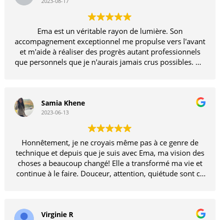
2023-08-17
Ema est un véritable rayon de lumière. Son
accompagnement exceptionnel me propulse vers l'avant
et m'aide à réaliser des progrès autant professionnels
que personnels que je n'aurais jamais crus possibles. Un
immense merci pour tout !
Samia Khene
2023-06-13
Honnêtement, je ne croyais même pas à ce genre de
technique et depuis que je suis avec Ema, ma vision des
choses a beaucoup changé! Elle a transformé ma vie et
continue à le faire. Douceur, attention, quiétude sont ce
que cette magnifique Ema m’apporte durant chaque
visite. Je te suis très reconnaissante, tu fais preuve de
professionnalisme, de gentillesse et de bonne écoute
Virginie R