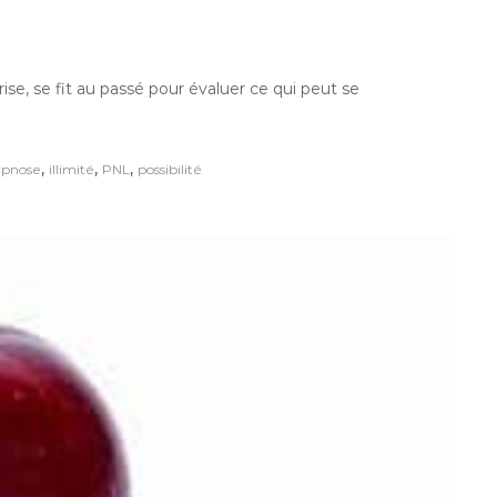
ise, se fit au passé pour évaluer ce qui peut se
,
,
,
ypnose
illimité
PNL
possibilité