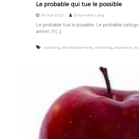
Le probable qui tue le possible
24 mai 2022
Emanuelle Lang
Le probable tue le possible. Le probable catégor
arriver. Il […]
,
,
,
,
coaching
développement
emalang
expansion
h