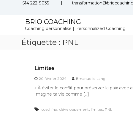
S
514 222-9035 |
transformation@briocoaching
k
i
BRIO COACHING
p
t
Coaching personnalisé | Personnalized Coaching
o
c
Étiquette :
PNL
o
n
t
e
Limites
n
t
20 février 2024
Emanuelle Lang
« À éviter le conflit pour préserver la paix av
Imagine ta vie comme […]
,
,
,
coaching
développement
limites
PNL