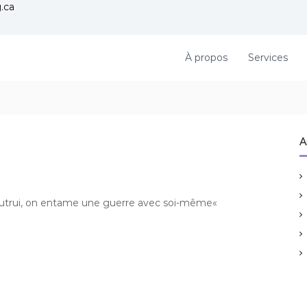
.ca
À propos
Services
A
ec autrui, on entame une guerre avec soi-même«