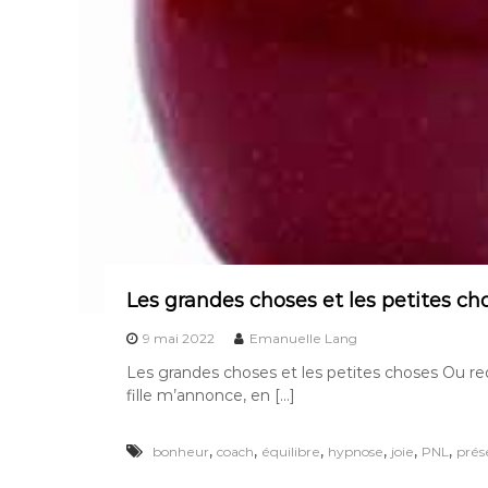
Les grandes choses et les petites cho
9 mai 2022
Emanuelle Lang
Les grandes choses et les petites choses Ou redé
fille m’annonce, en […]
,
,
,
,
,
,
bonheur
coach
équilibre
hypnose
joie
PNL
prés