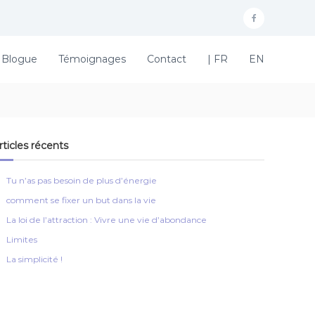
F
a
Blogue
Témoignages
Contact
| FR
EN
c
e
b
o
rticles récents
o
k
Tu n’as pas besoin de plus d’énergie
comment se fixer un but dans la vie
La loi de l’attraction : Vivre une vie d’abondance
Limites
La simplicité !