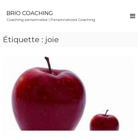
S
k
BRIO COACHING
i
Coaching personnalisé | Personnalized Coaching
p
t
o
Étiquette :
joie
c
o
n
t
e
n
t