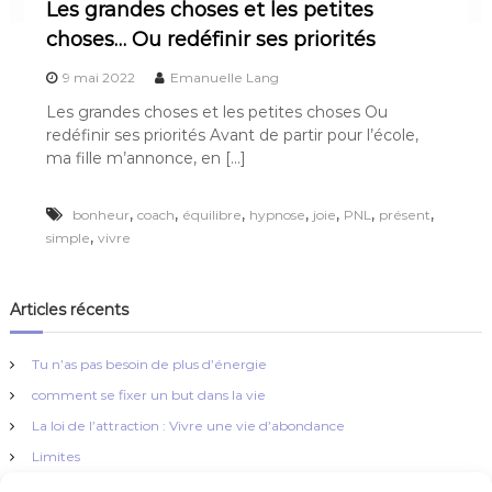
Les grandes choses et les petites
choses… Ou redéfinir ses priorités
9 mai 2022
Emanuelle Lang
Les grandes choses et les petites choses Ou
redéfinir ses priorités Avant de partir pour l’école,
ma fille m’annonce, en […]
,
,
,
,
,
,
,
bonheur
coach
équilibre
hypnose
joie
PNL
présent
,
simple
vivre
Articles récents
Tu n’as pas besoin de plus d’énergie
comment se fixer un but dans la vie
La loi de l’attraction : Vivre une vie d’abondance
Limites
La simplicité !