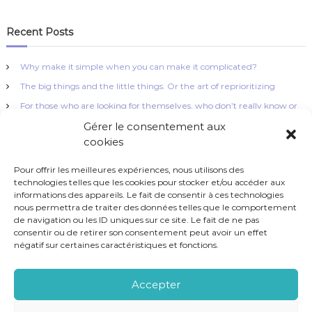
Recent Posts
Why make it simple when you can make it complicated?
The big things and the little things. Or the art of reprioritizing
For those who are looking for themselves, who don’t really know or
do not know at all which career to pursue, what their mission is…
Gérer le consentement aux
cookies
Pour offrir les meilleures expériences, nous utilisons des
technologies telles que les cookies pour stocker et/ou accéder aux
informations des appareils. Le fait de consentir à ces technologies
nous permettra de traiter des données telles que le comportement
Brio Coaching - Tous droits réservés 2023
de navigation ou les ID uniques sur ce site. Le fait de ne pas
consentir ou de retirer son consentement peut avoir un effet
négatif sur certaines caractéristiques et fonctions.
Accepter