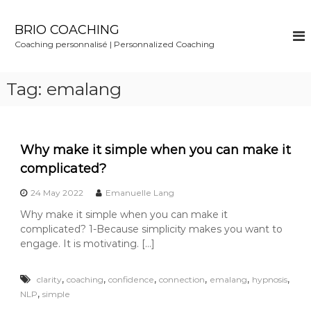
S
k
BRIO COACHING
i
Coaching personnalisé | Personnalized Coaching
p
t
o
Tag:
emalang
c
o
n
t
Why make it simple when you can make it
e
n
complicated?
t
24 May 2022
Emanuelle Lang
Why make it simple when you can make it
complicated? 1-Because simplicity makes you want to
engage. It is motivating. […]
,
,
,
,
,
,
clarity
coaching
confidence
connection
emalang
hypnosis
,
NLP
simple