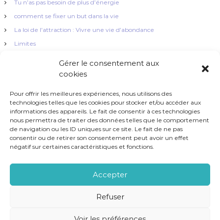
Tu n’as pas besoin de plus d’énergie
i
comment se fixer un but dans la vie
La loi de l’attraction : Vivre une vie d’abondance
g
Limites
a
La simplicité !
Gérer le consentement aux
cookies
t
Pour offrir les meilleures expériences, nous utilisons des
i
technologies telles que les cookies pour stocker et/ou accéder aux
informations des appareils. Le fait de consentir à ces technologies
nous permettra de traiter des données telles que le comportement
o
Brio Coaching - Tous droits réservés 2023
de navigation ou les ID uniques sur ce site. Le fait de ne pas
consentir ou de retirer son consentement peut avoir un effet
n
négatif sur certaines caractéristiques et fonctions.
d
Accepter
e
Refuser
l
Voir les préférences