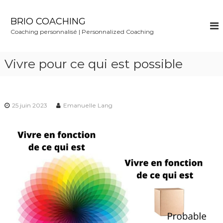
S
k
BRIO COACHING
i
Coaching personnalisé | Personnalized Coaching
p
t
o
Vivre pour ce qui est possible
c
o
n
t
25 juin 2023
Emanuelle Lang
e
n
t