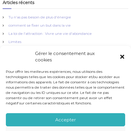
v
Articles récents
i
Tu n’as pas besoin de plus d’énergie
g
comment se fixer un but dans la vie
La loi de l’attraction : Vivre une vie d’abondance
a
Limites
La simplicité !
t
Gérer le consentement aux
cookies
i
Pour offrir les meilleures expériences, nous utilisons des
technologies telles que les cookies pour stocker et/ou accéder aux
o
informations des appareils. Le fait de consentir à ces technologies
nous permettra de traiter des données telles que le comportement
Brio Coaching - Tous droits réservés 2023
n
de navigation ou les ID uniques sur ce site. Le fait de ne pas
consentir ou de retirer son consentement peut avoir un effet
négatif sur certaines caractéristiques et fonctions.
d
e
Accepter