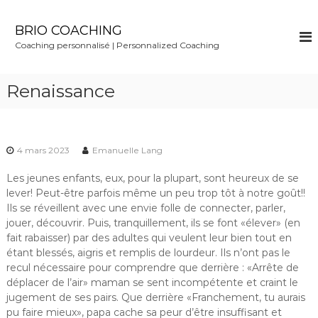
S
k
BRIO COACHING
i
Coaching personnalisé | Personnalized Coaching
p
t
o
Renaissance
c
o
n
t
4 mars 2023
Emanuelle Lang
e
n
Les jeunes enfants, eux, pour la plupart, sont heureux de se
t
lever! Peut-être parfois même un peu trop tôt à notre goût!!
Ils se réveillent avec une envie folle de connecter, parler,
jouer, découvrir. Puis, tranquillement, ils se font «élever» (en
fait rabaisser) par des adultes qui veulent leur bien tout en
étant blessés, aigris et remplis de lourdeur. Ils n’ont pas le
recul nécessaire pour comprendre que derrière : «Arrête de
déplacer de l’air» maman se sent incompétente et craint le
jugement de ses pairs. Que derrière «Franchement, tu aurais
pu faire mieux», papa cache sa peur d’être insuffisant et