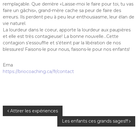
remplaçable. Que derrière «Laisse-moi le faire pour toi, tu vas
faire un gâchis», grand-mère cache sa peur de faire des
erreurs. Ils perdent peu à peu leur enthousiasme, leur élan de
vie naturel.
La lourdeur dans le coeur, apporte la lourdeur aux paupières
et elle est très contagieuse! La bonne nouvelle…Cette
contagion s’essouffle et s’éteint par la libération de nos
blessures! Faisons-le pour nous, faisons-le pour nos enfants!
Ema
https://briocoaching.ca/fr/contact
N
Attirer les expériences
Les enfants ces grands sages!!!
a