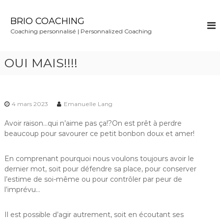
S
k
BRIO COACHING
i
Coaching personnalisé | Personnalized Coaching
p
t
o
OUI MAIS!!!!
c
o
n
t
4 mars 2023
Emanuelle Lang
e
n
Avoir raison…qui n’aime pas ça!?On est prêt à perdre
t
beaucoup pour savourer ce petit bonbon doux et amer!
En comprenant pourquoi nous voulons toujours avoir le
dernier mot, soit pour défendre sa place, pour conserver
l’estime de soi-même ou pour contrôler par peur de
l’imprévu…
Il est possible d’agir autrement, soit en écoutant ses