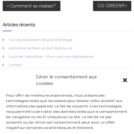
N
GO GREEN!!!
Comment se réaliser?
a
Articles récents
v
Tu n’as pas besoin de plus d’énergie
i
comment se fixer un but dans la vie
La loi de l’attraction : Vivre une vie d’abondance
g
Limites
a
La simplicité !
Gérer le consentement aux
cookies
t
Pour offrir les meilleures expériences, nous utilisons des
i
technologies telles que les cookies pour stocker et/ou accéder aux
informations des appareils. Le fait de consentir à ces technologies
nous permettra de traiter des données telles que le comportement
o
Brio Coaching - Tous droits réservés 2023
de navigation ou les ID uniques sur ce site. Le fait de ne pas
consentir ou de retirer son consentement peut avoir un effet
n
négatif sur certaines caractéristiques et fonctions.