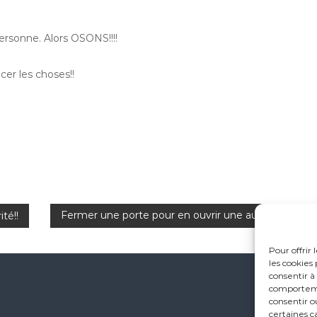
ersonne. Alors OSONS!!!!
er les choses!!
Fermer une porte pour en ouvrir une autre.
ité!!
Pour offrir
les cookies
consentir à
comportemen
consentir o
certaines c