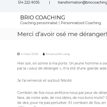
S
514 222-9035 |
transformation@briocoaching
k
i
BRIO COACHING
p
t
Coaching personnalisé | Personnalized Coaching
o
c
Merci d’avoir osé me déranger!
o
n
t
e
4 mars 2023
Emanuelle Lang
n
t
Hier soir, on sonne à ma porte. Un jeune homme a osé
par la « peur de déranger », m’a été d’une grande aide.
Je l’ai remercié et surtout félicité.
Combien de fois nous arrêtons-nous par peur de déran
faire, de notre aide, de nos idées, de nos bons mo
de dire, pour ne pas perturber. Et combien de fois, e