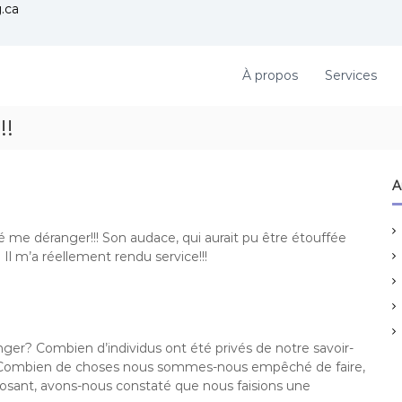
.ca
À propos
Services
!!
A
 me déranger!!! Son audace, qui aurait pu être étouffée
 Il m’a réellement rendu service!!!
ger? Combien d’individus ont été privés de notre savoir-
ts? Combien de choses nous sommes-nous empêché de faire,
n osant, avons-nous constaté que nous faisions une