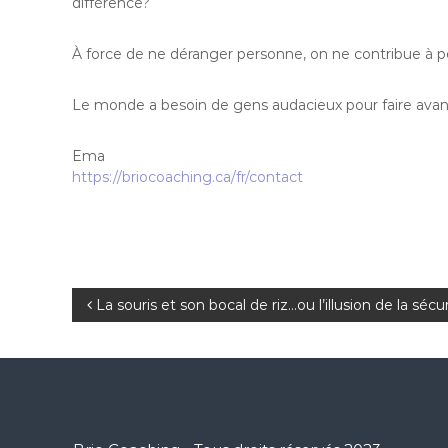
différence?
À force de ne déranger personne, on ne contribue à p
Le monde a besoin de gens audacieux pour faire avanc
Ema
https://briocoaching.ca/fr/contact
N
La souris et son bocal de riz…ou l’illusion de la sécur
a
v
i