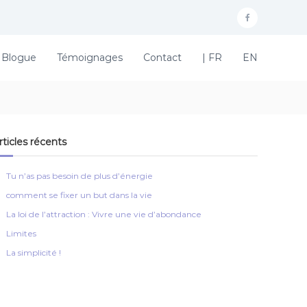
F
a
Blogue
Témoignages
Contact
| FR
EN
c
e
b
o
rticles récents
o
k
Tu n’as pas besoin de plus d’énergie
comment se fixer un but dans la vie
La loi de l’attraction : Vivre une vie d’abondance
Limites
La simplicité !