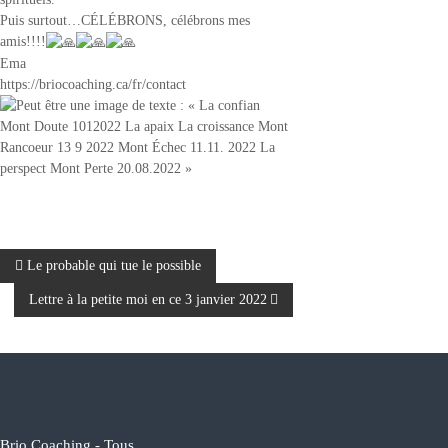
Puis surtout…CÉLÉBRONS, célébrons mes
amis!!!!
Ema
https://briocoaching.ca/fr/contact
N
Le probable qui tue le possible
Lettre à la petite moi en ce 3 janvier 2022
a
v
i
Brio Coaching - Tous