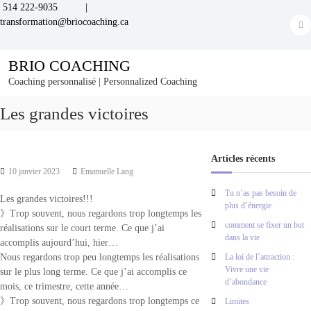
S
514 222-9035 |
k
transformation@briocoaching.ca
F
i
a
p
BRIO COACHING
t
c
o
Coaching personnalisé | Personnalized Coaching
e
c
b
o
Les grandes victoires
n
o
t
o
e
Articles récents
n
k
10 janvier 2023
Emanuelle Lang
t
Tu n’as pas besoin de
Les grandes victoires!!!
plus d’énergie
》Trop souvent, nous regardons trop longtemps les
comment se fixer un but
réalisations sur le court terme. Ce que j’ai
dans la vie
accomplis aujourd’hui, hier…
Nous regardons trop peu longtemps les réalisations
La loi de l’attraction :
Vivre une vie
sur le plus long terme. Ce que j’ai accomplis ce
d’abondance
mois, ce trimestre, cette année…
》Trop souvent, nous regardons trop longtemps ce
Limites