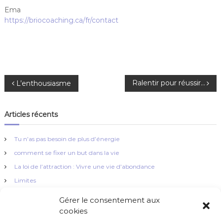
Ema
https://briocoaching.ca/fr/contact
N
Ralentir pour réussir…
L’enthousiasme
a
Articles récents
v
Tu n’as pas besoin de plus d’énergie
i
comment se fixer un but dans la vie
La loi de l’attraction : Vivre une vie d’abondance
g
Limites
a
La simplicité !
Gérer le consentement aux
cookies
t