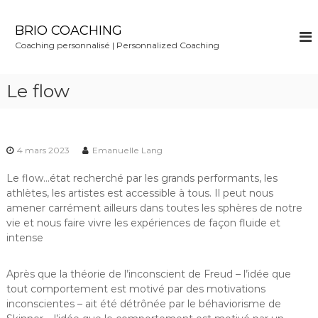
S
k
BRIO COACHING
i
Coaching personnalisé | Personnalized Coaching
p
t
o
Le flow
c
o
n
t
4 mars 2023
Emanuelle Lang
e
n
Le flow…état recherché par les grands performants, les
t
athlètes, les artistes est accessible à tous. Il peut nous
amener carrément ailleurs dans toutes les sphères de notre
vie et nous faire vivre les expériences de façon fluide et
intense
Après que la théorie de l’inconscient de Freud – l’idée que
tout comportement est motivé par des motivations
inconscientes – ait été détrônée par le béhaviorisme de